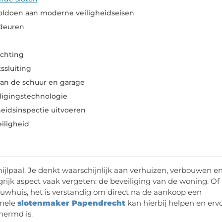
voldoen aan moderne veiligheidseisen
sdeuren
ichting
sluiting
 van de schuur en garage
ligingstechnologie
heidsinspectie uitvoeren
iligheid
lpaal. Je denkt waarschijnlijk aan verhuizen, verbouwen e
grijk aspect vaak vergeten: de beveiliging van de woning. Of
whuis, het is verstandig om direct na de aankoop een
onele
slotenmaker Papendrecht
kan hierbij helpen en erv
hermd is.