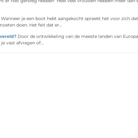
kunt er niet genoeg hebben Heel veel vrouwen hebben meer dan 
Wanneer je een boot hebt aangekocht spreekt het voor zich dat
eten doen. Het feit dat er...
 wereld?
Door de ontwikkeling van de meeste landen van Europa
je vast afvragen of...