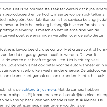
t leven. Het is de normaalste zaak ter wereld dat bijna ieder
allen geproduceerd en verkocht, maar ze worden ook telkens
echnologieën. Voor fabrikanten is het sowieso belangrijk da
en bestuurder is het ook erg belangrijk hoe comfortabel en
prettige rijervaring is misschien het ultieme doel van de
n zij veel positieve ervaringen vertellen over de auto die zij
strie is bijvoorbeeld cruise control. Met cruise control kun
 zonder dat er gas gegeven hoeft te worden. Dit wordt
je de voeten niet hoeft te gebruiken. Het biedt erg veel
n. Bovendien is het ook beter voor de auto wanneer er in 
k zuiniger en verbruiken veel minder energie. De uitstoot va
dit aan de ene kant gemak en aan de andere kant is het ook
bilist is de
achteruitrij camera
. Met de camera hebben
 auto afspeelt. Bij inparkeren en achteruitrijden biedt dit er
 en de kans op het rijden van schade is een stuk kleiner. De
een achteruitrijcamera, maar tegenwoordig is de