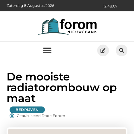
Zaterdag 8 Augustus 2026
12:48:08
De mooiste
radiatorombouw op
maat
BEDRIJVEN
Gepubliceerd Door: Forom