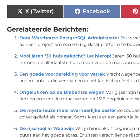
X (Twitter)
Facebook
Gerelateerde Berichten:
Data Warehouse PostgreSQL Administrator
Jouw ve
aan een project om een ​​BI (big data) platform te bou
Mooi jaren ‘30 huis gekocht? Let hierop!
Jaren ‘30 hui
immers de allerlaatste huizen van voor de massaproduct
Een goede voorbereiding voor vetrek
Vrachtwagenbes
andere auto’s, die verdwijnen in het landschap. Het is d
Ongelukken op de Brabantse wegen
Vorig jaar zijn
dertien procent. In totaal waren dit 1516 ongelukken ext
De mysterieuze maar overheerlijke oester
Ze zouden 
zowel geliefd als gehaat. Soms kun je er een pareltje in 
De rijschool in Waalwijk
Wil je binnenkort beginnen met
buurt aan het goede adres. Er zitten verschillende rijsch