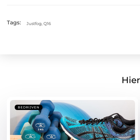
Tags:
Justfog
,
Q16
Hier
BEDRIJVEN