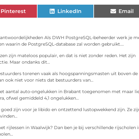
Pinterest
LinkedIn
Email
rantwoordelijkheden Als DWH PostgreSQL-beheerder werk je m
wen waarin de PostgreSQL-database zal worden gebruikt....
zen zijn mateloos populair, en dat is niet zonder reden. Het zijn
ie. Maar ondanks dit...
tuurders torenen vaak als hoogspanningsmasten uit boven de
an ook niet voor niets dat bestuurders van...
 het aantal auto-ongelukken in Brabant toegenomen met maar lie
ra, ofwel gemiddeld 4,1 ongelukken...
goed zijn voor je libido en ontzettend lustopwekkend zijn. Ze zij
vinden...
 rijlessen in Waalwijk? Dan ben je bij verschillende rijscholen 
olen...