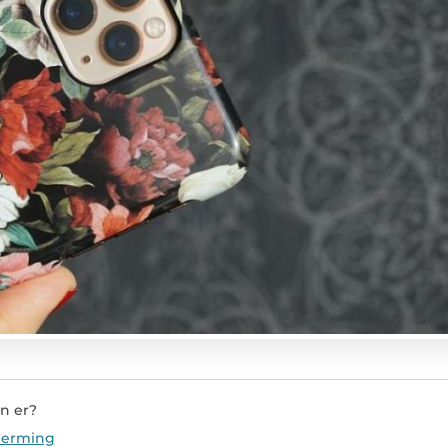
n er?
herming