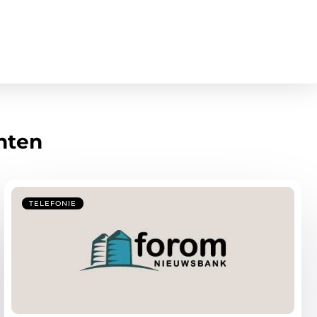
hten
TELEFONIE