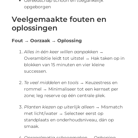
Gereedschap schoon en toegankelijk
opgeborgen
Veelgemaakte fouten en
oplossingen
Fout → Oorzaak → Oplossing
Alles in één keer willen aanpakken
→
Overambitie leidt tot uitstel → Hak taken op in
blokken van 15 minuten en vier kleine
successen.
Te veel middelen en tools
→ Keuzestress en
rommel → Minimaliseer tot een kernset per
zone; leg reserve op één centrale plek.
Planten kiezen op uiterlijk alleen
→ Mismatch
met licht/water → Selecteer eerst op
standplaats en onderhoudsniveau, dán op
smaak.
Onregelmatig schoonmaken
→ Ophoping