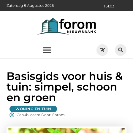
Zaterdag 8 Augustus 2026
11:51:04
Basisgids voor huis &
tuin: simpel, schoon
en groen
WONING EN TUIN
Gepubliceerd Door: Forom