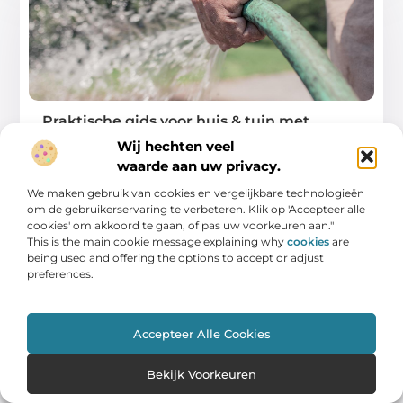
Praktische gids voor huis & tuin met
slimme routines
Wij hechten veel
waarde aan uw privacy.
Een goed georganiseerd huis en een verzorgde tuin
vragen niet om perfecte planning, maar om
We maken gebruik van cookies en vergelijkbare technologieën
om de gebruikerservaring te verbeteren. Klik op 'Accepteer alle
...
cookies' om akkoord te gaan, of pas uw voorkeuren aan."
This is the main cookie message explaining why
cookies
are
being used and offering the options to accept or adjust
preferences.
WONING EN TUIN
Accepteer Alle Cookies
Bekijk Voorkeuren