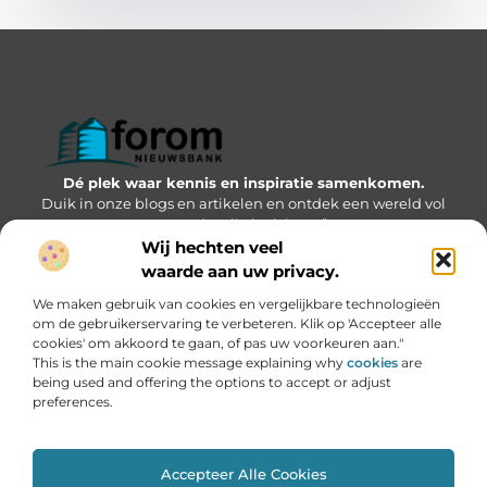
Dé plek waar kennis en inspiratie samenkomen.
Duik in onze blogs en artikelen en ontdek een wereld vol
waardevolle inzichten.”
Wij hechten veel
Bericht categorie
waarde aan uw privacy.
We maken gebruik van cookies en vergelijkbare technologieën
om de gebruikerservaring te verbeteren. Klik op 'Accepteer alle
cookies' om akkoord te gaan, of pas uw voorkeuren aan."
Onze informatie
This is the main cookie message explaining why
cookies
are
being used and offering the options to accept or adjust
Geld verdienen via internet: kansen, valkuilen en hoe jij kunt starten
preferences.
Accepteer Alle Cookies
Website index
Cookiebeleid (EU)