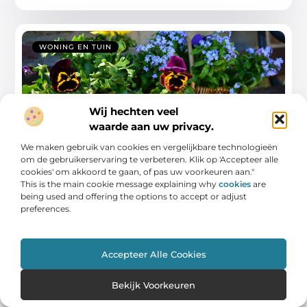
WONING EN TUIN
Wij hechten veel
waarde aan uw privacy.
We maken gebruik van cookies en vergelijkbare technologieën
om de gebruikerservaring te verbeteren. Klik op 'Accepteer alle
Praktische gids voor gezond wonen en
cookies' om akkoord te gaan, of pas uw voorkeuren aan."
tuinonderhoud
This is the main cookie message explaining why
cookies
are
being used and offering the options to accept or adjust
In deze gids leer je hoe je met simpele, haalbare
preferences.
stappen je huis gezonder maakt
...
Accepteer Alle Cookies
Bekijk Voorkeuren