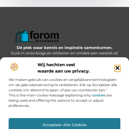
Dé plek waar kennis en inspiratie samenkomen.
Duik in onze blogs en artikelen en ontdek een wereld vol
waardevolle inzichten.”
Wij hechten veel
Bericht categorie
waarde aan uw privacy.
We maken gebruik van cookies en vergelijkbare technologieën
om de gebruikerservaring te verbeteren. Klik op 'Accepteer alle
cookies' om akkoord te gaan, of pas uw voorkeuren aan."
Onze informatie
This is the main cookie message explaining why
cookies
are
being used and offering the options to accept or adjust
Geld verdienen via internet: kansen, valkuilen en hoe jij kunt starten
preferences.
Accepteer Alle Cookies
Website index
Cookiebeleid (EU)