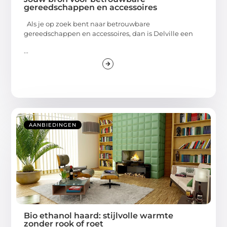
gereedschappen en accessoires
Als je op zoek bent naar betrouwbare
gereedschappen en accessoires, dan is Delville een
...
AANBIEDINGEN
Bio ethanol haard: stijlvolle warmte
zonder rook of roet