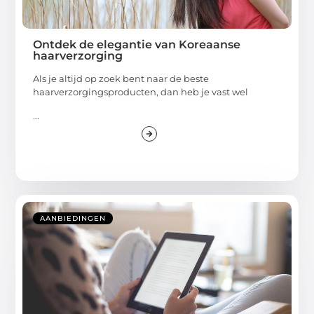
Ontdek de elegantie van Koreaanse
haarverzorging
Als je altijd op zoek bent naar de beste
haarverzorgingsproducten, dan heb je vast wel
...
AANBIEDINGEN