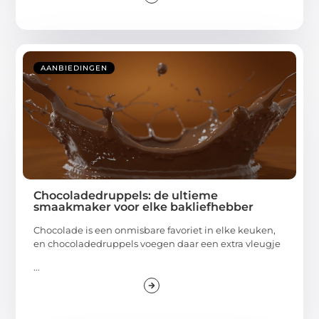
AANBIEDINGEN
Chocoladedruppels: de ultieme
smaakmaker voor elke bakliefhebber
Chocolade is een onmisbare favoriet in elke keuken,
en chocoladedruppels voegen daar een extra vleugje
...