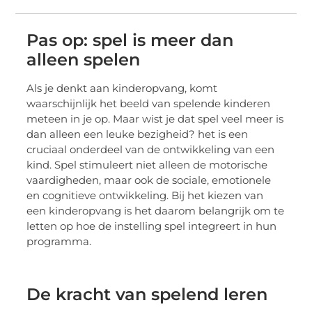
Pas op: spel is meer dan
alleen spelen
Als je denkt aan kinderopvang, komt
waarschijnlijk het beeld van spelende kinderen
meteen in je op. Maar wist je dat spel veel meer is
dan alleen een leuke bezigheid? het is een
cruciaal onderdeel van de ontwikkeling van een
kind. Spel stimuleert niet alleen de motorische
vaardigheden, maar ook de sociale, emotionele
en cognitieve ontwikkeling. Bij het kiezen van
een kinderopvang is het daarom belangrijk om te
letten op hoe de instelling spel integreert in hun
programma.
De kracht van spelend leren