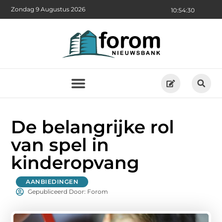
Zondag 9 Augustus 2026
10:54:31
De belangrijke rol
van spel in
kinderopvang
AANBIEDINGEN
Gepubliceerd Door: Forom