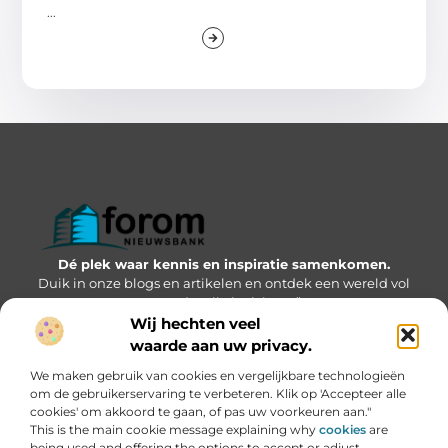
...
Dé plek waar kennis en inspiratie samenkomen.
Duik in onze blogs en artikelen en ontdek een wereld vol
waardevolle inzichten.”
Wij hechten veel
Bericht categorie
waarde aan uw privacy.
We maken gebruik van cookies en vergelijkbare technologieën
om de gebruikerservaring te verbeteren. Klik op 'Accepteer alle
cookies' om akkoord te gaan, of pas uw voorkeuren aan."
Onze informatie
This is the main cookie message explaining why
cookies
are
being used and offering the options to accept or adjust