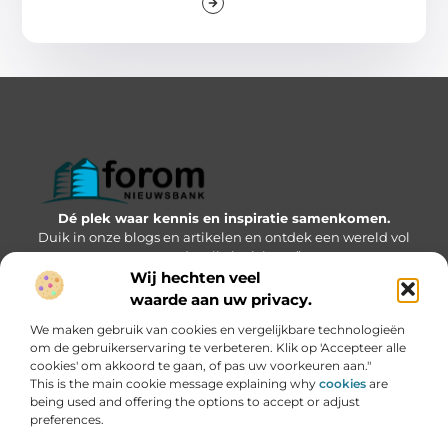
Dé plek waar kennis en inspiratie samenkomen.
Duik in onze blogs en artikelen en ontdek een wereld vol
waardevolle inzichten.”
Wij hechten veel
Bericht categorie
waarde aan uw privacy.
We maken gebruik van cookies en vergelijkbare technologieën
om de gebruikerservaring te verbeteren. Klik op 'Accepteer alle
cookies' om akkoord te gaan, of pas uw voorkeuren aan."
Onze informatie
This is the main cookie message explaining why
cookies
are
being used and offering the options to accept or adjust
Geld verdienen via internet: kansen, valkuilen en hoe jij kunt starten
preferences.