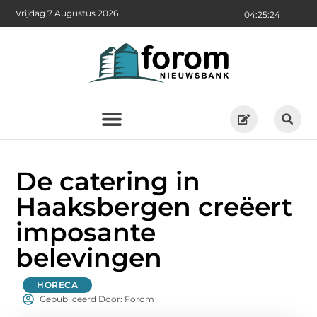
Vrijdag 7 Augustus 2026
04:25:24
De catering in
Haaksbergen creëert
imposante
belevingen
HORECA
Gepubliceerd Door: Forom