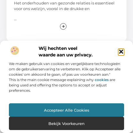
Het onderhouden van gezonde relaties is essentieel
voor ons welzijn, vooral in de drukke en
...
Wij hechten veel
waarde aan uw privacy.
WINKELEN
We maken gebruik van cookies en vergelijkbare technologieën
om de gebruikerservaring te verbeteren. Klik op 'Accepteer alle
cookies' om akkoord te gaan, of pas uw voorkeuren aan."
This is the main cookie message explaining why
cookies
are
being used and offering the options to accept or adjust
preferences.
Accepteer Alle Cookies
Ontdek de kracht van een reclamebureau
in Harderwijk
Bekijk Voorkeuren
Marketing is een essentieel onderdeel van elk
succesvol bedrijf. In een digitale wereld waar