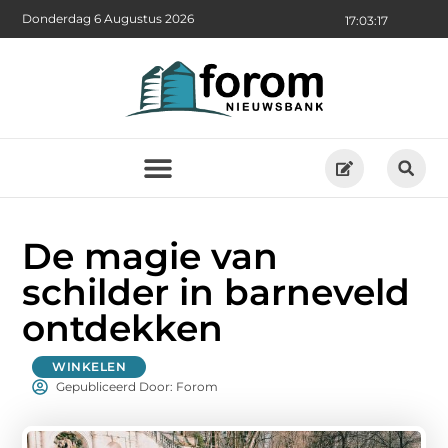
Donderdag 6 Augustus 2026
17:03:19
De magie van
schilder in barneveld
ontdekken
WINKELEN
Gepubliceerd Door: Forom