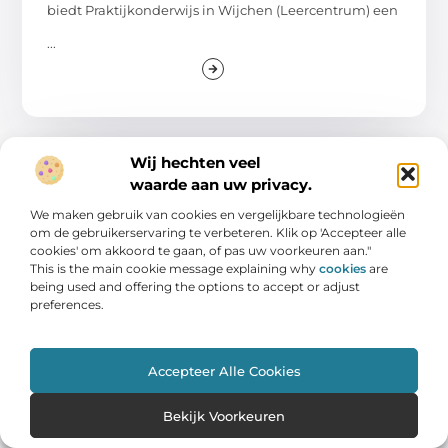
biedt Praktijkonderwijs in Wijchen (Leercentrum) een
...
Wij hechten veel
WINKELEN
waarde aan uw privacy.
We maken gebruik van cookies en vergelijkbare technologieën
om de gebruikerservaring te verbeteren. Klik op 'Accepteer alle
cookies' om akkoord te gaan, of pas uw voorkeuren aan."
This is the main cookie message explaining why
cookies
are
being used and offering the options to accept or adjust
preferences.
De Ultieme Gids voor Pedicure in
Waalwijk
Accepteer Alle Cookies
Je voeten dragen je elke dag, dus waarom zou je ze
Bekijk Voorkeuren
niet de liefde en