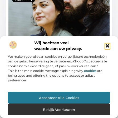
WINKELEN
Wij hechten veel
De voordelen van relatietherapie in
waarde aan uw privacy.
Maassluis ontdekken
We maken gebruik van cookies en vergelijkbare technologieën
Het onderhouden van gezonde relaties is essentieel
om de gebruikerservaring te verbeteren. Klik op 'Accepteer alle
voor ons welzijn, vooral in de drukke en
cookies' om akkoord te gaan, of pas uw voorkeuren aan."
This is the main cookie message explaining why
cookies
are
...
being used and offering the options to accept or adjust
preferences.
Accepteer Alle Cookies
WINKELEN
Bekijk Voorkeuren