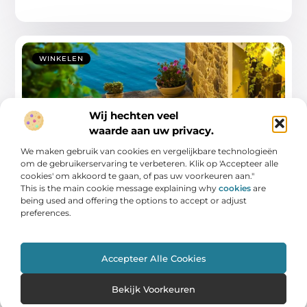
WINKELEN
Wij hechten veel
waarde aan uw privacy.
We maken gebruik van cookies en vergelijkbare technologieën
om de gebruikerservaring te verbeteren. Klik op 'Accepteer alle
cookies' om akkoord te gaan, of pas uw voorkeuren aan."
Ontdek de culinaire schatten van een
This is the main cookie message explaining why
cookies
are
restaurant in Kerkrade
being used and offering the options to accept or adjust
preferences.
Kerkrade is een verborgen parel in Nederland, rijk aan
geschiedenis en cultuur, en biedt een
...
Accepteer Alle Cookies
Bekijk Voorkeuren