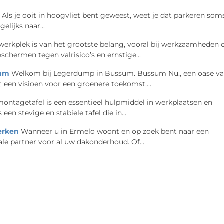
Als je ooit in hoogvliet bent geweest, weet je dat parkeren som
elijks naar...
 werkplek is van het grootste belang, vooral bij werkzaamheden 
schermen tegen valrisico’s en ernstige...
sum
Welkom bij Legerdump in Bussum. Bussum Nu., een oase v
 een visioen voor een groenere toekomst,...
ontagetafel is een essentieel hulpmiddel in werkplaatsen en
en stevige en stabiele tafel die in...
erken
Wanneer u in Ermelo woont en op zoek bent naar een
e partner voor al uw dakonderhoud. Of...