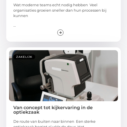
Wat moderne teams echt nodig hebben Veel
organisaties groeien sneller dan hun processen bij
kunnen
...
ZAKELIJK
Van concept tot kijkervaring in de
optiekzaak
De route van buiten naar binnen Een sterke
optiekzaak begint al vóór de deur. Het