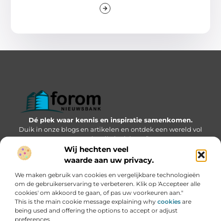
Dé plek waar kennis en inspiratie samenkomen.
Duik in onze blogs en artikelen en ontdek een wereld vol
waardevolle inzichten.”
Wij hechten veel
Bericht categorie
waarde aan uw privacy.
We maken gebruik van cookies en vergelijkbare technologieën
om de gebruikerservaring te verbeteren. Klik op 'Accepteer alle
cookies' om akkoord te gaan, of pas uw voorkeuren aan."
Onze informatie
This is the main cookie message explaining why
cookies
are
being used and offering the options to accept or adjust
Geld verdienen via internet: kansen, valkuilen en hoe jij kunt starten
preferences.