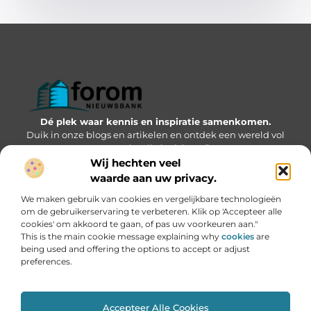
Dé plek waar kennis en inspiratie samenkomen.
Duik in onze blogs en artikelen en ontdek een wereld vol
waardevolle inzichten.”
Wij hechten veel
Bericht categorie
waarde aan uw privacy.
We maken gebruik van cookies en vergelijkbare technologieën
om de gebruikerservaring te verbeteren. Klik op 'Accepteer alle
cookies' om akkoord te gaan, of pas uw voorkeuren aan."
Onze informatie
This is the main cookie message explaining why
cookies
are
being used and offering the options to accept or adjust
Geld verdienen via internet: kansen, valkuilen en hoe jij kunt starten
preferences.
Accepteer Alle Cookies