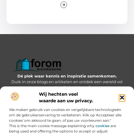
Dé plek waar kennis en inspiratie samenkomen.
Duik in onze blogs en artikelen en ontdek een wereld vol
waardevolle inzichten.”
Wij hechten veel
Bericht categorie
waarde aan uw privacy.
We maken gebruik van cookies en vergelijkbare technologieën
om de gebruikerservaring te verbeteren. Klik op 'Accepteer alle
cookies' om akkoord te gaan, of pas uw voorkeuren aan."
Onze informatie
This is the main cookie message explaining why
cookies
are
being used and offering the options to accept or adjust
Geld verdienen via internet: kansen, valkuilen en hoe jij kunt starten