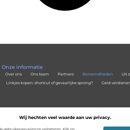
Onze informatie
Over ons
Ons team
Partners
Beroemdheden
Uit 
Linkjes kopen: shortcut of gevaarlijke sprong?
Geld verdienen 
Wij hechten veel waarde aan uw privacy.
 gebruikerservaring te verbeteren. Klik op