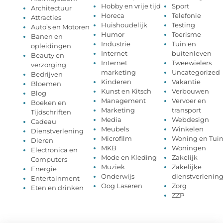
Hobby en vrije tijd
Sport
Architectuur
Horeca
Telefonie
Attracties
Huishoudelijk
Testing
Auto’s en Motoren
Humor
Toerisme
Banen en
Industrie
Tuin en
opleidingen
Internet
buitenleven
Beauty en
Internet
Tweewielers
verzorging
marketing
Uncategorized
Bedrijven
Kinderen
Vakantie
Bloemen
Kunst en Kitsch
Verbouwen
Blog
Management
Vervoer en
Boeken en
Marketing
transport
Tijdschriften
Media
Webdesign
Cadeau
Meubels
Winkelen
Dienstverlening
Microfilm
Woning en Tui
Dieren
MKB
Woningen
Electronica en
Mode en Kleding
Zakelijk
Computers
Muziek
Zakelijke
Energie
Onderwijs
dienstverlenin
Entertainment
Oog Laseren
Zorg
Eten en drinken
ZZP