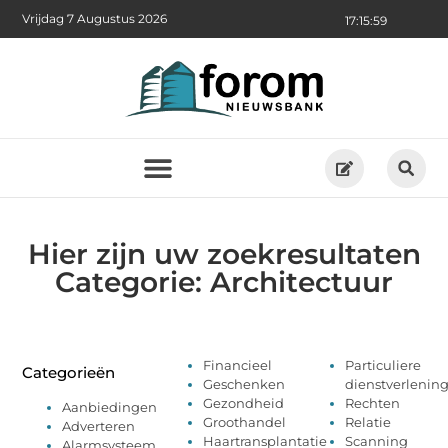
Vrijdag 7 Augustus 2026
17:15:59
Hier zijn uw zoekresultaten
Categorie: Architectuur
Financieel
Particuliere
Categorieën
Geschenken
dienstverlenin
Gezondheid
Rechten
Aanbiedingen
Groothandel
Relatie
Adverteren
Haartransplantatie
Scanning
Alarmsysteem