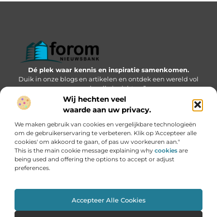
Dé plek waar kennis en inspiratie samenkomen.
Duik in onze blogs en artikelen en ontdek een wereld vol
waardevolle inzichten.”
Wij hechten veel
Bericht categorie
waarde aan uw privacy.
We maken gebruik van cookies en vergelijkbare technologieën
om de gebruikerservaring te verbeteren. Klik op 'Accepteer alle
cookies' om akkoord te gaan, of pas uw voorkeuren aan."
Onze informatie
This is the main cookie message explaining why
cookies
are
being used and offering the options to accept or adjust
Geld verdienen via internet: kansen, valkuilen en hoe jij kunt starten
preferences.
Accepteer Alle Cookies
Website index
Cookiebeleid (EU)