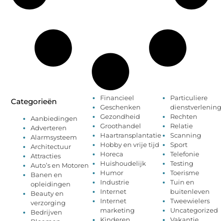
Financieel
Particuliere
Categorieën
Geschenken
dienstverlenin
Gezondheid
Rechten
Aanbiedingen
Groothandel
Relatie
Adverteren
Haartransplantatie
Scanning
Alarmsysteem
Hobby en vrije tijd
Sport
Architectuur
Horeca
Telefonie
Attracties
Huishoudelijk
Testing
Auto’s en Motoren
Humor
Toerisme
Banen en
Industrie
Tuin en
opleidingen
Internet
buitenleven
Beauty en
Internet
Tweewielers
verzorging
marketing
Uncategorized
Bedrijven
Kinderen
Vakantie