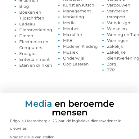
Bloemen
Kunst en Kitsch
Verbouwen
Blog
Management
Vervoer en
Boeken en
Marketing
transport
Tijdschriften
Media
Webdesign
Cadeau
Meubels
Winkelen
Dienstverlening
Microfilm
Woning en Tui
Dieren
MKB
Woningen
Electronica en
Mode en Kleding
Zakelijk
Computers
Muziek
Zakelijke
Energie
Onderwijs
dienstverlenin
Entertainment
Oog Laseren
Zorg
Eten en drinken
ZZP
Media
en beroemde
mensen
Frigo ’s-Heerenberg al 25 jaar ‘dé logistieke dienstverlener in
diepvries’
Vragen die je kan stellen