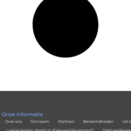
Onze informatie
Over ons
Ons team
Partners
Beroemdheden
Uit 
Linkjes kopen: shortcut of gevaarlijke sprong?
Geld verdienen 