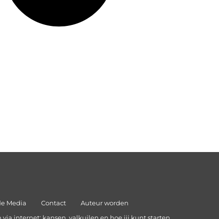
de Media
Contact
Auteur worden
via internet: kansen, valkuilen en hoe jij kunt starten