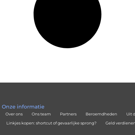
Onze informatie
Over ons
Ons team
Partners
Beroemdheden
Uit 
Linkjes kopen: shortcut of gevaarlijke sprong?
Geld verdienen 