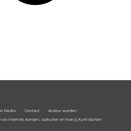
de Media
Contact
Auteur worden
via internet: kansen, valkuilen en hoe jij kunt starten