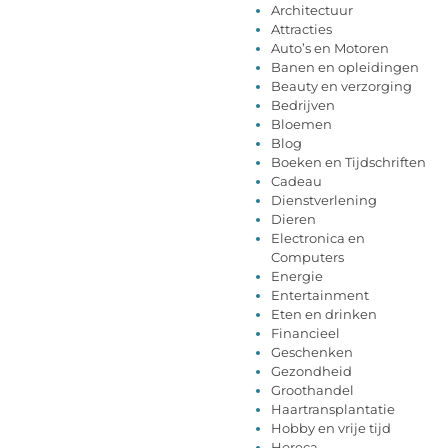
Architectuur
Attracties
Auto’s en Motoren
Banen en opleidingen
Beauty en verzorging
Bedrijven
Bloemen
Blog
Boeken en Tijdschriften
Cadeau
Dienstverlening
Dieren
Electronica en
Computers
Energie
Entertainment
Eten en drinken
Financieel
Geschenken
Gezondheid
Groothandel
Haartransplantatie
Hobby en vrije tijd
Horeca