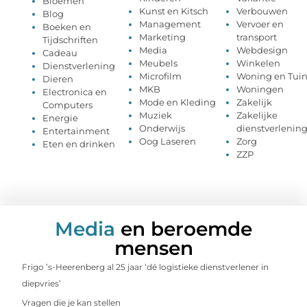
Bloemen
Kunst en Kitsch
Verbouwen
Blog
Management
Vervoer en
Boeken en
Marketing
transport
Tijdschriften
Media
Webdesign
Cadeau
Meubels
Winkelen
Dienstverlening
Microfilm
Woning en Tui
Dieren
MKB
Woningen
Electronica en
Mode en Kleding
Zakelijk
Computers
Muziek
Zakelijke
Energie
Onderwijs
dienstverlenin
Entertainment
Oog Laseren
Zorg
Eten en drinken
ZZP
Media
en beroemde
mensen
Frigo ’s-Heerenberg al 25 jaar ‘dé logistieke dienstverlener in
diepvries’
Vragen die je kan stellen