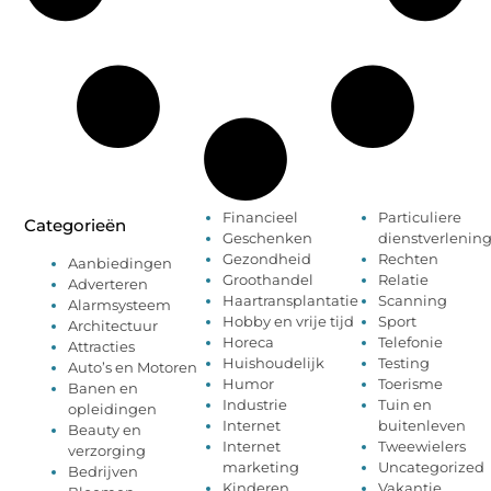
Financieel
Particuliere
Categorieën
Geschenken
dienstverlenin
Gezondheid
Rechten
Aanbiedingen
Groothandel
Relatie
Adverteren
Haartransplantatie
Scanning
Alarmsysteem
Hobby en vrije tijd
Sport
Architectuur
Horeca
Telefonie
Attracties
Huishoudelijk
Testing
Auto’s en Motoren
Humor
Toerisme
Banen en
Industrie
Tuin en
opleidingen
Internet
buitenleven
Beauty en
Internet
Tweewielers
verzorging
marketing
Uncategorized
Bedrijven
Kinderen
Vakantie