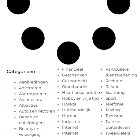
Financieel
Particuliere
Categorieën
Geschenken
dienstverlenin
Gezondheid
Rechten
Aanbiedingen
Groothandel
Relatie
Adverteren
Haartransplantatie
Scanning
Alarmsysteem
Hobby en vrije tijd
Sport
Architectuur
Horeca
Telefonie
Attracties
Huishoudelijk
Testing
Auto’s en Motoren
Humor
Toerisme
Banen en
Industrie
Tuin en
opleidingen
Internet
buitenleven
Beauty en
Internet
Tweewielers
verzorging