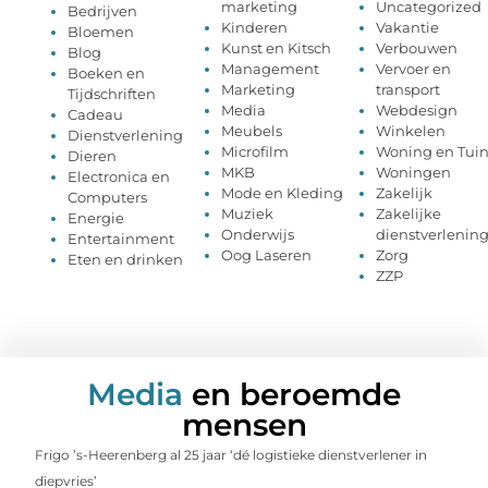
marketing
Uncategorized
Bedrijven
Kinderen
Vakantie
Bloemen
Kunst en Kitsch
Verbouwen
Blog
Management
Vervoer en
Boeken en
Marketing
transport
Tijdschriften
Media
Webdesign
Cadeau
Meubels
Winkelen
Dienstverlening
Microfilm
Woning en Tui
Dieren
MKB
Woningen
Electronica en
Mode en Kleding
Zakelijk
Computers
Muziek
Zakelijke
Energie
Onderwijs
dienstverlenin
Entertainment
Oog Laseren
Zorg
Eten en drinken
ZZP
Media
en beroemde
mensen
Frigo ’s-Heerenberg al 25 jaar ‘dé logistieke dienstverlener in
diepvries’