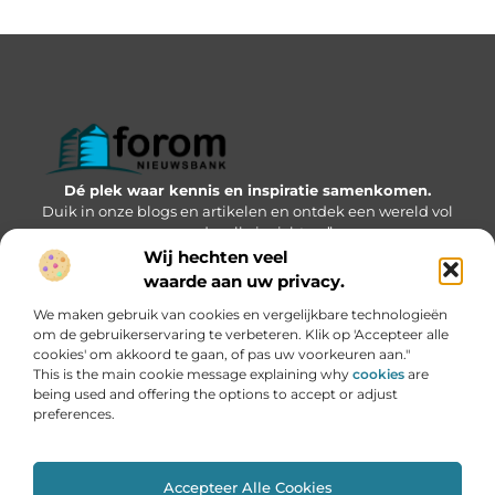
Dé plek waar kennis en inspiratie samenkomen.
Duik in onze blogs en artikelen en ontdek een wereld vol
waardevolle inzichten.”
Wij hechten veel
Bericht categorie
waarde aan uw privacy.
We maken gebruik van cookies en vergelijkbare technologieën
om de gebruikerservaring te verbeteren. Klik op 'Accepteer alle
cookies' om akkoord te gaan, of pas uw voorkeuren aan."
Onze informatie
This is the main cookie message explaining why
cookies
are
being used and offering the options to accept or adjust
Geld verdienen via internet: kansen, valkuilen en hoe jij kunt starten
preferences.
Accepteer Alle Cookies