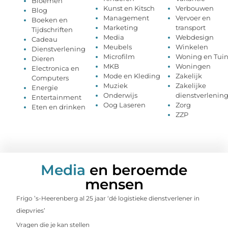
Bloemen
Kunst en Kitsch
Verbouwen
Blog
Management
Vervoer en
Boeken en
Marketing
transport
Tijdschriften
Media
Webdesign
Cadeau
Meubels
Winkelen
Dienstverlening
Microfilm
Woning en Tui
Dieren
MKB
Woningen
Electronica en
Mode en Kleding
Zakelijk
Computers
Muziek
Zakelijke
Energie
Onderwijs
dienstverlenin
Entertainment
Oog Laseren
Zorg
Eten en drinken
ZZP
Media
en beroemde
mensen
Frigo ’s-Heerenberg al 25 jaar ‘dé logistieke dienstverlener in
diepvries’
Vragen die je kan stellen