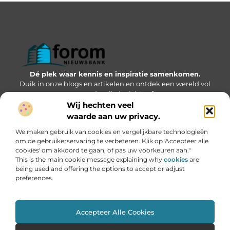
Dé plek waar kennis en inspiratie samenkomen.
Duik in onze blogs en artikelen en ontdek een wereld vol
waardevolle inzichten.”
Wij hechten veel
Bericht categorie
waarde aan uw privacy.
We maken gebruik van cookies en vergelijkbare technologieën
om de gebruikerservaring te verbeteren. Klik op 'Accepteer alle
cookies' om akkoord te gaan, of pas uw voorkeuren aan."
Onze informatie
This is the main cookie message explaining why
cookies
are
being used and offering the options to accept or adjust
Geld verdienen via internet: kansen, valkuilen en hoe jij kunt starten
preferences.
Accepteer Alle Cookies
Website index
Cookiebeleid (EU)