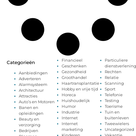
Financieel
Particuliere
Categorieën
Geschenken
dienstverlenin
Gezondheid
Rechten
Aanbiedingen
Groothandel
Relatie
Adverteren
Haartransplantatie
Scanning
Alarmsysteem
Hobby en vrije tijd
Sport
Architectuur
Horeca
Telefonie
Attracties
Huishoudelijk
Testing
Auto’s en Motoren
Humor
Toerisme
Banen en
Industrie
Tuin en
opleidingen
Internet
buitenleven
Beauty en
Internet
Tweewielers
verzorging
marketing
Uncategorized
Bedrijven
Kinderen
Vakantie