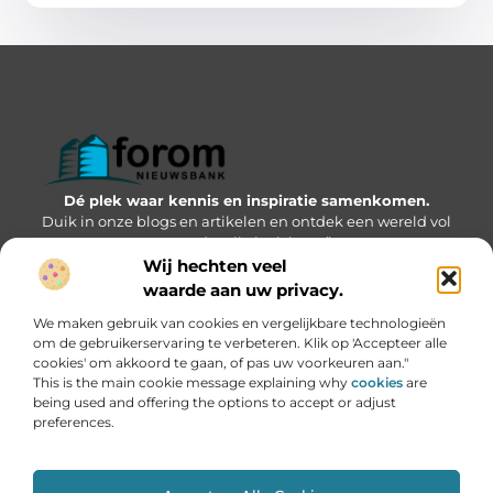
Dé plek waar kennis en inspiratie samenkomen.
Duik in onze blogs en artikelen en ontdek een wereld vol
waardevolle inzichten.”
Wij hechten veel
Bericht categorie
waarde aan uw privacy.
We maken gebruik van cookies en vergelijkbare technologieën
om de gebruikerservaring te verbeteren. Klik op 'Accepteer alle
cookies' om akkoord te gaan, of pas uw voorkeuren aan."
Onze informatie
This is the main cookie message explaining why
cookies
are
being used and offering the options to accept or adjust
Geld verdienen via internet: kansen, valkuilen en hoe jij kunt starten
preferences.